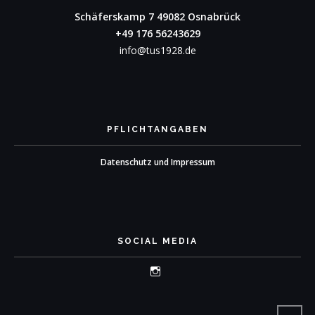
Schäferskamp 7
49082 Osnabrück
+49 176 56243629
info@tus1928.de
PFLICHTANGABEN
Datenschutz und Impressum
SOCIAL MEDIA
Profil
von
tus_1928_osnabrueck
auf