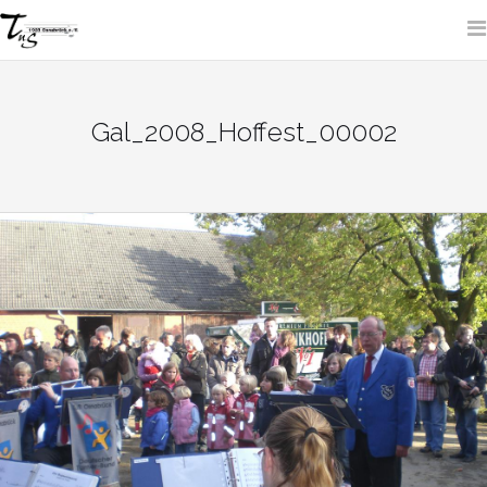
Skip
to
content
SITE SEARCH
Gal_2008_Hoffest_00002